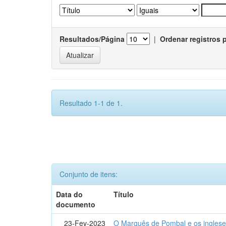
Resultados/Página
|
Ordenar registros 
Resultado 1-1 de 1.
Conjunto de itens:
Data do
Título
documento
23-Fev-2023
O Marquês de Pombal e os inglese