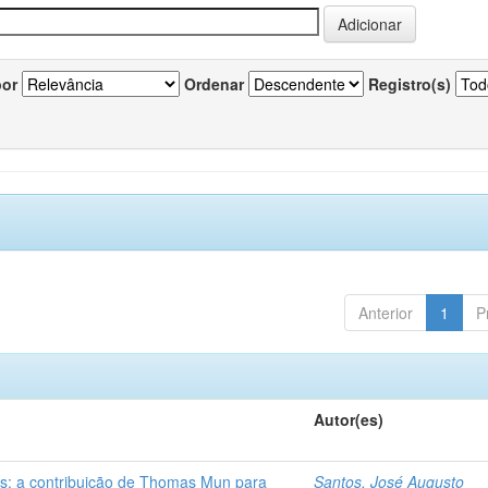
por
Ordenar
Registro(s)
Anterior
1
P
Autor(es)
s: a contribuição de Thomas Mun para
Santos, José Augusto