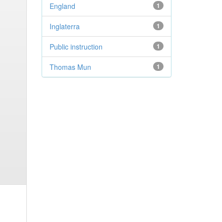
England
1
Inglaterra
1
Public instruction
1
Thomas Mun
1