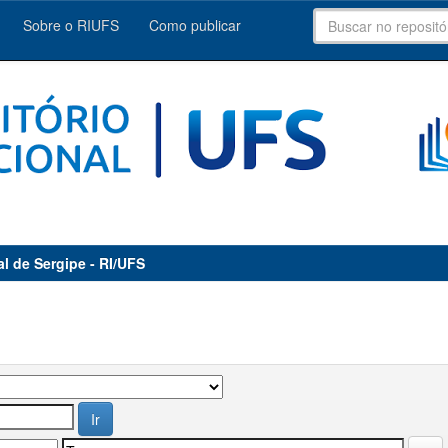
Sobre o RIUFS
Como publicar
al de Sergipe - RI/UFS