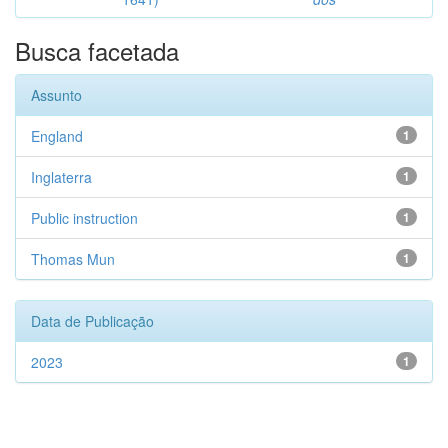
Busca facetada
Assunto
England
1
Inglaterra
1
Public instruction
1
Thomas Mun
1
Data de Publicação
2023
1