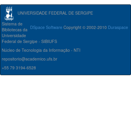
UNIVERSIDADE FEDERAL DE SERGIPE
Sistema de
DSpace Software
Copyright © 2002-2010
Duraspace
Bibliotecas da
Universidade
Federal de Sergipe - SIBIUFS
Núcleo de Tecnologia da Informação - NTI
repositorio@academico.ufs.br
+55 79 3194-6528