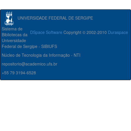
UNIVERSIDADE FEDERAL DE SERGIPE
Sistema de
DSpace Software
Copyright © 2002-2010
Duraspace
Bibliotecas da
Universidade
Federal de Sergipe - SIBIUFS
Núcleo de Tecnologia da Informação - NTI
repositorio@academico.ufs.br
+55 79 3194-6528