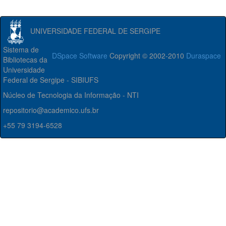
UNIVERSIDADE FEDERAL DE SERGIPE
Sistema de
DSpace Software
Copyright © 2002-2010
Duraspace
Bibliotecas da
Universidade
Federal de Sergipe - SIBIUFS
Núcleo de Tecnologia da Informação - NTI
repositorio@academico.ufs.br
+55 79 3194-6528