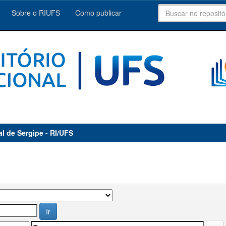
Sobre o RIUFS
Como publicar
al de Sergipe - RI/UFS