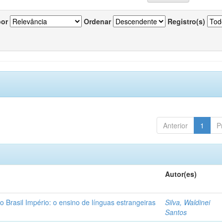
por
Ordenar
Registro(s)
Anterior
1
P
Autor(es)
o Brasil Império: o ensino de línguas estrangeiras
Silva, Waldinei
Santos