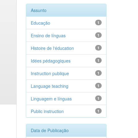
Assunto
Educação
1
Ensino de línguas
1
Histoire de l'éducation
1
Idées pédagogiques
1
Instruction publique
1
Language teaching
1
Linguagem e línguas
1
Public instruction
1
Data de Publicação