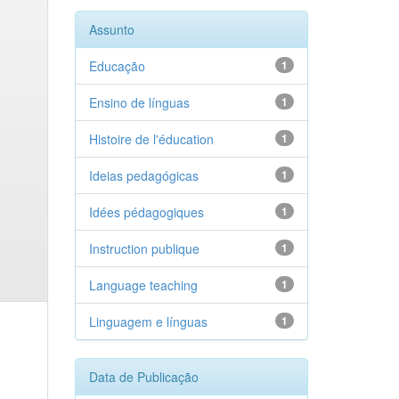
Assunto
Educação
1
Ensino de línguas
1
Histoire de l'éducation
1
Ideias pedagógicas
1
Idées pédagogiques
1
Instruction publique
1
Language teaching
1
Linguagem e línguas
1
Data de Publicação