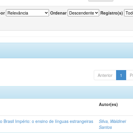
por
Ordenar
Registro(s)
Anterior
1
P
Autor(es)
o Brasil Império: o ensino de línguas estrangeiras
Silva, Waldinei
Santos