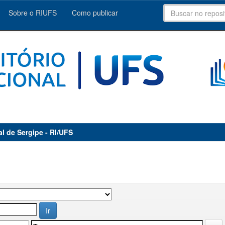
Sobre o RIUFS
Como publicar
al de Sergipe - RI/UFS