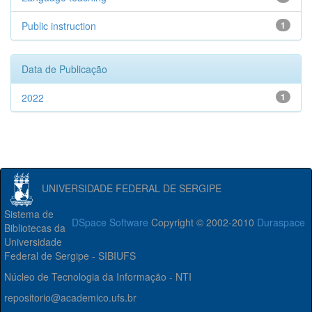
Public instruction
1
Data de Publicação
2022
1
UNIVERSIDADE FEDERAL DE SERGIPE
Sistema de
DSpace Software
Copyright © 2002-2010
Duraspace
Bibliotecas da
Universidade
Federal de Sergipe - SIBIUFS
Núcleo de Tecnologia da Informação - NTI
repositorio@academico.ufs.br