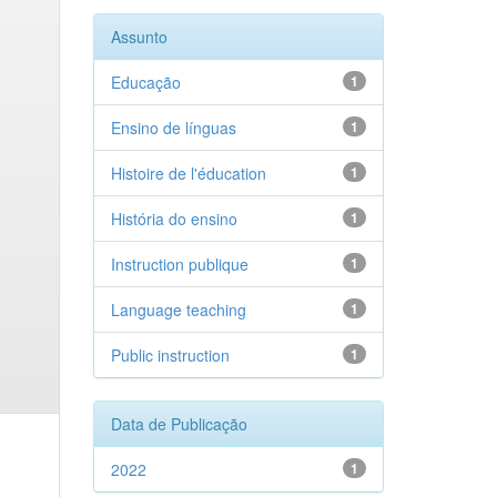
Assunto
Educação
1
Ensino de línguas
1
Histoire de l'éducation
1
História do ensino
1
Instruction publique
1
Language teaching
1
Public instruction
1
Data de Publicação
2022
1