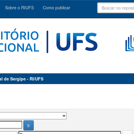
Sobre o RIUFS
Como publicar
al de Sergipe - RI/UFS