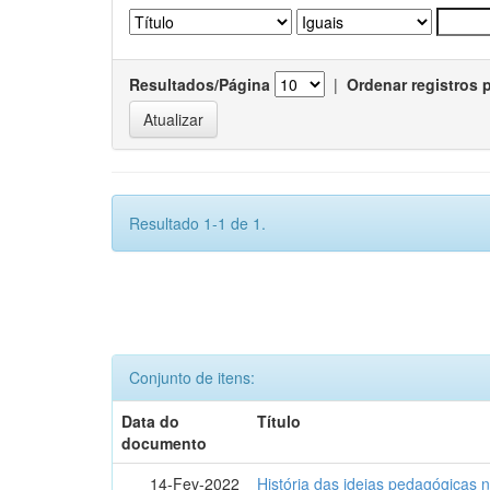
Resultados/Página
|
Ordenar registros 
Resultado 1-1 de 1.
Conjunto de itens:
Data do
Título
documento
14-Fev-2022
História das ideias pedagógicas n