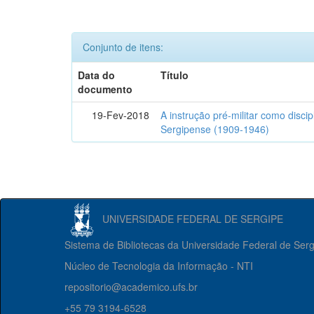
Conjunto de itens:
Data do
Título
documento
19-Fev-2018
A instrução pré-militar como disci
Sergipense (1909-1946)
UNIVERSIDADE FEDERAL DE SERGIPE
Sistema de Bibliotecas da Universidade Federal de Ser
Núcleo de Tecnologia da Informação - NTI
repositorio@academico.ufs.br
+55 79 3194-6528