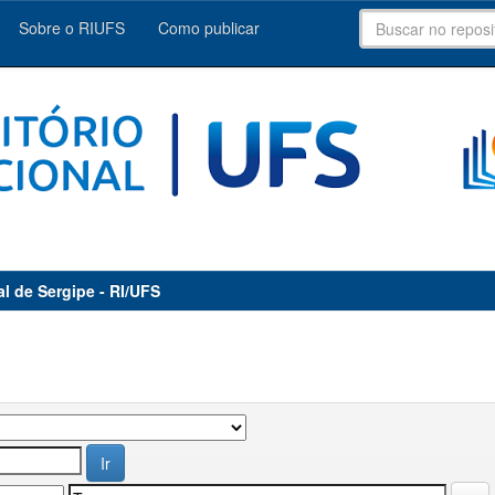
Sobre o RIUFS
Como publicar
al de Sergipe - RI/UFS