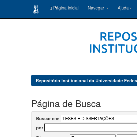
Página inicial
Navegar
Ajuda
Skip
navigation
Repositório Institucional da Universidade Feder
Página de Busca
Buscar em:
por