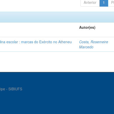
Anterior
1
P
Autor(es)
plina escolar : marcas do Exército no Atheneu
Costa, Rosemeire
Marcedo
gipe - SIBIUFS