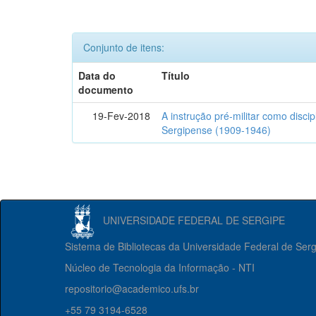
Conjunto de itens:
Data do
Título
documento
19-Fev-2018
A instrução pré-militar como disci
Sergipense (1909-1946)
UNIVERSIDADE FEDERAL DE SERGIPE
Sistema de Bibliotecas da Universidade Federal de Ser
Núcleo de Tecnologia da Informação - NTI
repositorio@academico.ufs.br
+55 79 3194-6528