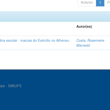
Anterior
1
P
Autor(es)
plina escolar : marcas do Exército no Atheneu
Costa, Rosemeire
Marcedo
gipe - SIBIUFS