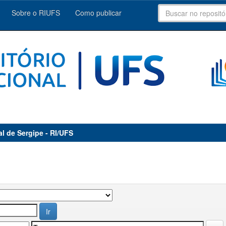
Sobre o RIUFS
Como publicar
al de Sergipe - RI/UFS