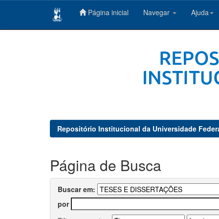
Página inicial
Navegar
Ajuda
Skip
navigation
Repositório Institucional da Universidade Feder
Página de Busca
Buscar em:
por