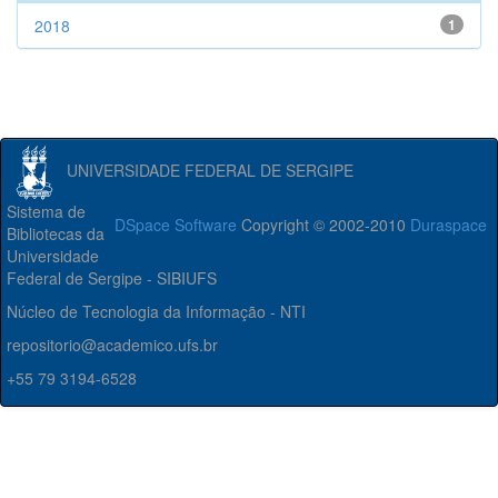
2018
1
UNIVERSIDADE FEDERAL DE SERGIPE
Sistema de
DSpace Software
Copyright © 2002-2010
Duraspace
Bibliotecas da
Universidade
Federal de Sergipe - SIBIUFS
Núcleo de Tecnologia da Informação - NTI
repositorio@academico.ufs.br
+55 79 3194-6528