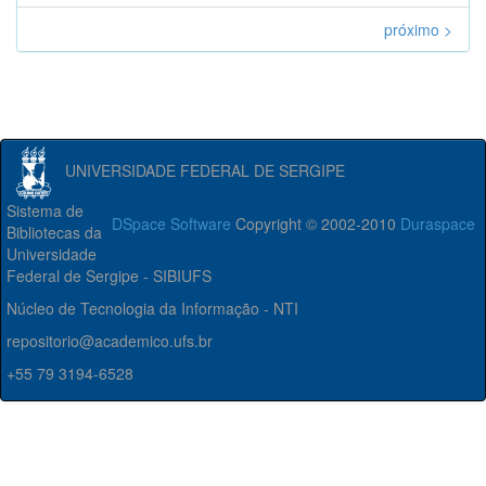
próximo >
UNIVERSIDADE FEDERAL DE SERGIPE
Sistema de
DSpace Software
Copyright © 2002-2010
Duraspace
Bibliotecas da
Universidade
Federal de Sergipe - SIBIUFS
Núcleo de Tecnologia da Informação - NTI
repositorio@academico.ufs.br
+55 79 3194-6528