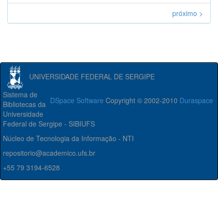
próximo >
UNIVERSIDADE FEDERAL DE SERGIPE
Sistema de
DSpace Software
Copyright © 2002-2010
Duraspace
Bibliotecas da
Universidade
Federal de Sergipe - SIBIUFS
Núcleo de Tecnologia da Informação - NTI
repositorio@academico.ufs.br
+55 79 3194-6528