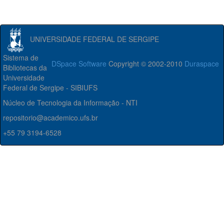
UNIVERSIDADE FEDERAL DE SERGIPE
Sistema de
DSpace Software
Copyright © 2002-2010
Duraspace
Bibliotecas da
Universidade
Federal de Sergipe - SIBIUFS
Núcleo de Tecnologia da Informação - NTI
repositorio@academico.ufs.br
+55 79 3194-6528