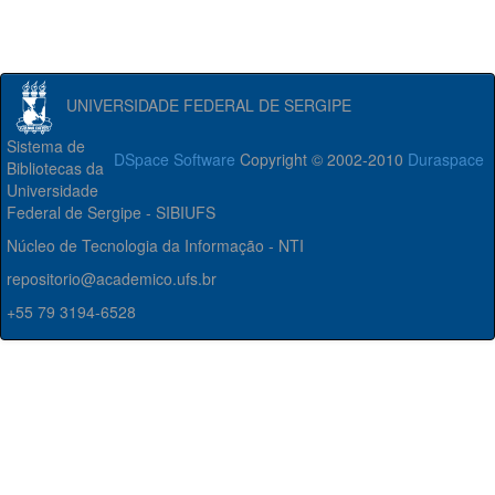
UNIVERSIDADE FEDERAL DE SERGIPE
Sistema de
DSpace Software
Copyright © 2002-2010
Duraspace
Bibliotecas da
Universidade
Federal de Sergipe - SIBIUFS
Núcleo de Tecnologia da Informação - NTI
repositorio@academico.ufs.br
+55 79 3194-6528