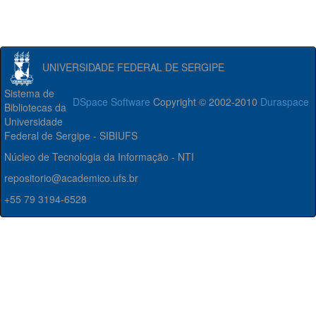
UNIVERSIDADE FEDERAL DE SERGIPE
Sistema de
DSpace Software
Copyright © 2002-2010
Duraspace
Bibliotecas da
Universidade
Federal de Sergipe - SIBIUFS
Núcleo de Tecnologia da Informação - NTI
repositorio@academico.ufs.br
+55 79 3194-6528