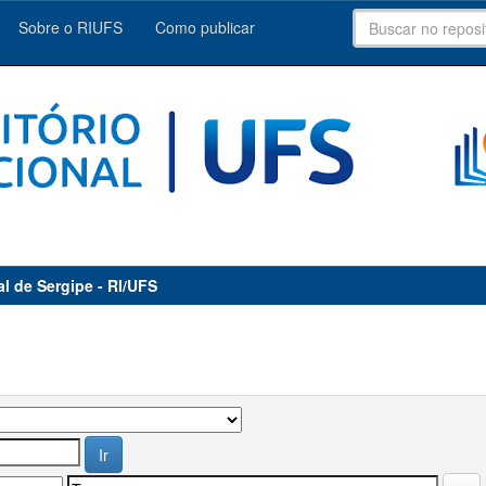
Sobre o RIUFS
Como publicar
al de Sergipe - RI/UFS