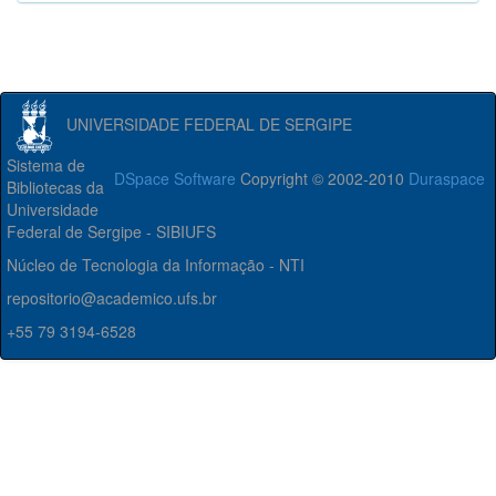
UNIVERSIDADE FEDERAL DE SERGIPE
Sistema de
DSpace Software
Copyright © 2002-2010
Duraspace
Bibliotecas da
Universidade
Federal de Sergipe - SIBIUFS
Núcleo de Tecnologia da Informação - NTI
repositorio@academico.ufs.br
+55 79 3194-6528