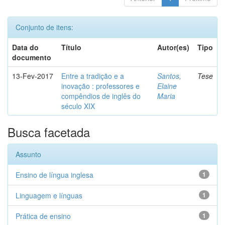
Conjunto de itens:
Data do
Título
Autor(es)
Tipo
documento
13-Fev-2017
Entre a tradição e a
Santos,
Tese
inovação : professores e
Elaine
compêndios de inglês do
Maria
século XIX
Busca facetada
Assunto
Ensino de língua inglesa
1
Linguagem e línguas
1
Prática de ensino
1