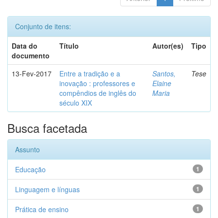
Conjunto de itens:
Data do
Título
Autor(es)
Tipo
documento
13-Fev-2017
Entre a tradição e a
Santos,
Tese
inovação : professores e
Elaine
compêndios de inglês do
Maria
século XIX
Busca facetada
Assunto
Educação
1
Linguagem e línguas
1
Prática de ensino
1