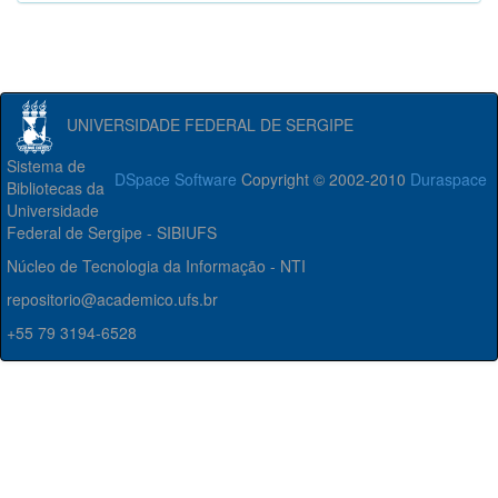
UNIVERSIDADE FEDERAL DE SERGIPE
Sistema de
DSpace Software
Copyright © 2002-2010
Duraspace
Bibliotecas da
Universidade
Federal de Sergipe - SIBIUFS
Núcleo de Tecnologia da Informação - NTI
repositorio@academico.ufs.br
+55 79 3194-6528