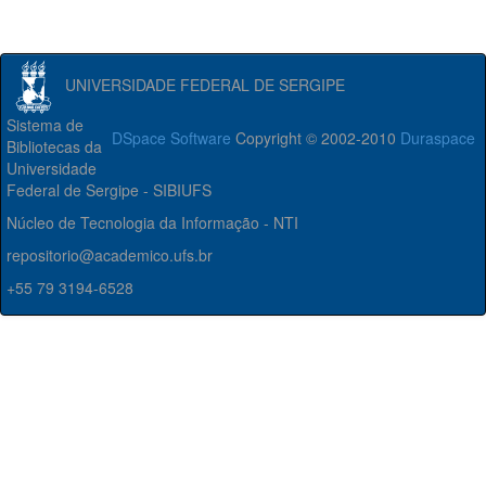
UNIVERSIDADE FEDERAL DE SERGIPE
Sistema de
DSpace Software
Copyright © 2002-2010
Duraspace
Bibliotecas da
Universidade
Federal de Sergipe - SIBIUFS
Núcleo de Tecnologia da Informação - NTI
repositorio@academico.ufs.br
+55 79 3194-6528