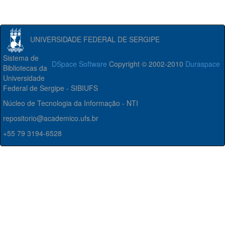
UNIVERSIDADE FEDERAL DE SERGIPE
Sistema de
DSpace Software
Copyright © 2002-2010
Duraspace
Bibliotecas da
Universidade
Federal de Sergipe - SIBIUFS
Núcleo de Tecnologia da Informação - NTI
repositorio@academico.ufs.br
+55 79 3194-6528