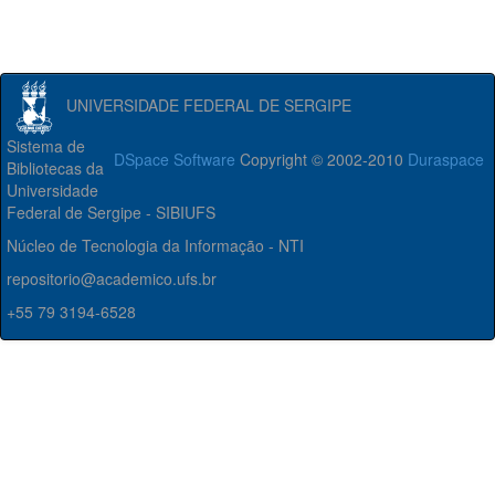
UNIVERSIDADE FEDERAL DE SERGIPE
Sistema de
DSpace Software
Copyright © 2002-2010
Duraspace
Bibliotecas da
Universidade
Federal de Sergipe - SIBIUFS
Núcleo de Tecnologia da Informação - NTI
repositorio@academico.ufs.br
+55 79 3194-6528