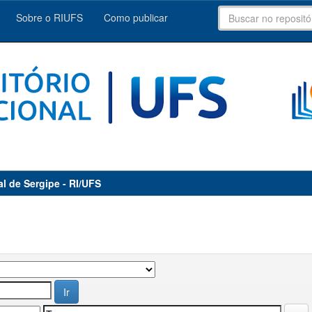
Sobre o RIUFS
Como publicar
al de Sergipe - RI/UFS