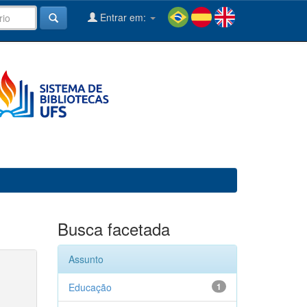
Entrar em:
Busca facetada
Assunto
Educação
1