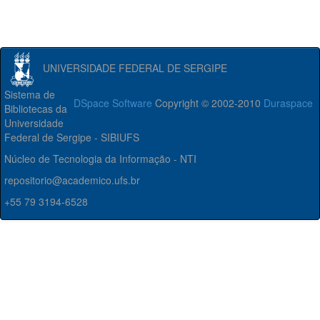
UNIVERSIDADE FEDERAL DE SERGIPE
Sistema de
DSpace Software
Copyright © 2002-2010
Duraspace
Bibliotecas da
Universidade
Federal de Sergipe - SIBIUFS
Núcleo de Tecnologia da Informação - NTI
repositorio@academico.ufs.br
+55 79 3194-6528