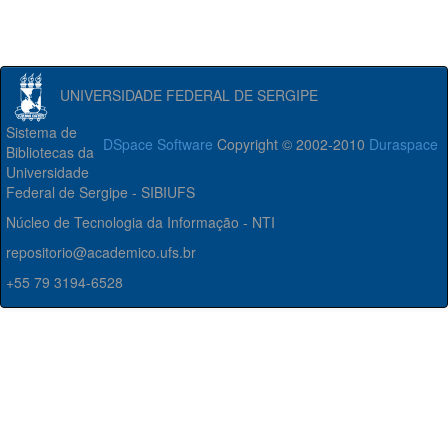
UNIVERSIDADE FEDERAL DE SERGIPE
Sistema de
DSpace Software
Copyright © 2002-2010
Duraspace
Bibliotecas da
Universidade
Federal de Sergipe - SIBIUFS
Núcleo de Tecnologia da Informação - NTI
repositorio@academico.ufs.br
+55 79 3194-6528