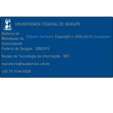
UNIVERSIDADE FEDERAL DE SERGIPE
Sistema de
DSpace Software
Copyright © 2002-2010
Duraspace
Bibliotecas da
Universidade
Federal de Sergipe - SIBIUFS
Núcleo de Tecnologia da Informação - NTI
repositorio@academico.ufs.br
+55 79 3194-6528