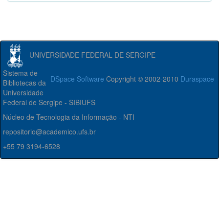
UNIVERSIDADE FEDERAL DE SERGIPE
Sistema de
DSpace Software
Copyright © 2002-2010
Duraspace
Bibliotecas da
Universidade
Federal de Sergipe - SIBIUFS
Núcleo de Tecnologia da Informação - NTI
repositorio@academico.ufs.br
+55 79 3194-6528