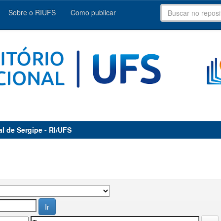
Sobre o RIUFS
Como publicar
al de Sergipe - RI/UFS