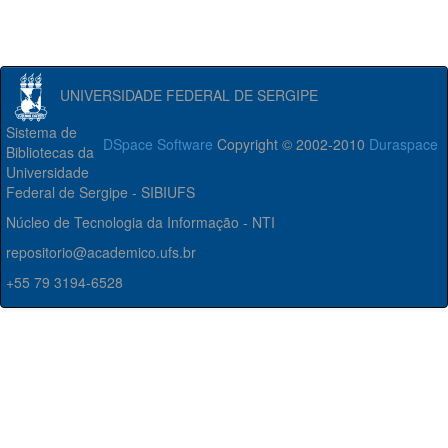
UNIVERSIDADE FEDERAL DE SERGIPE
Sistema de
DSpace Software
Copyright © 2002-2010
Duraspace
Bibliotecas da
Universidade
Federal de Sergipe - SIBIUFS
Núcleo de Tecnologia da Informação - NTI
repositorio@academico.ufs.br
+55 79 3194-6528