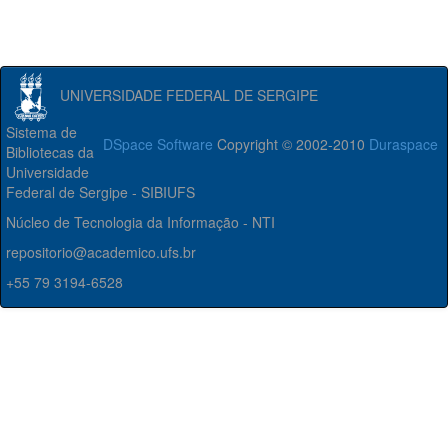
UNIVERSIDADE FEDERAL DE SERGIPE
Sistema de
DSpace Software
Copyright © 2002-2010
Duraspace
Bibliotecas da
Universidade
Federal de Sergipe - SIBIUFS
Núcleo de Tecnologia da Informação - NTI
repositorio@academico.ufs.br
+55 79 3194-6528