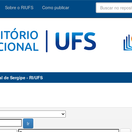
Sobre o RIUFS
Como publicar
al de Sergipe - RI/UFS