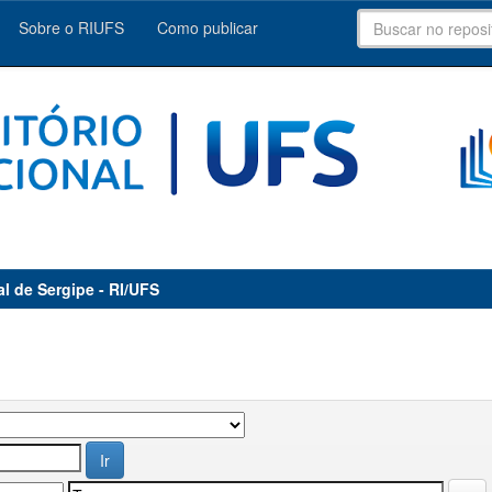
Sobre o RIUFS
Como publicar
al de Sergipe - RI/UFS