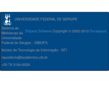
UNIVERSIDADE FEDERAL DE SERGIPE
Sistema de
DSpace Software
Copyright © 2002-2010
Duraspace
Bibliotecas da
Universidade
Federal de Sergipe - SIBIUFS
Núcleo de Tecnologia da Informação - NTI
repositorio@academico.ufs.br
+55 79 3194-6528