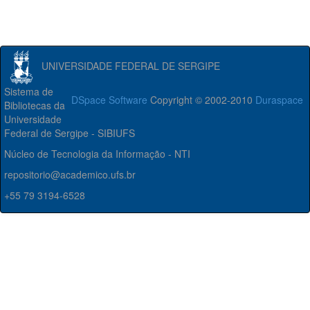
UNIVERSIDADE FEDERAL DE SERGIPE
Sistema de
DSpace Software
Copyright © 2002-2010
Duraspace
Bibliotecas da
Universidade
Federal de Sergipe - SIBIUFS
Núcleo de Tecnologia da Informação - NTI
repositorio@academico.ufs.br
+55 79 3194-6528