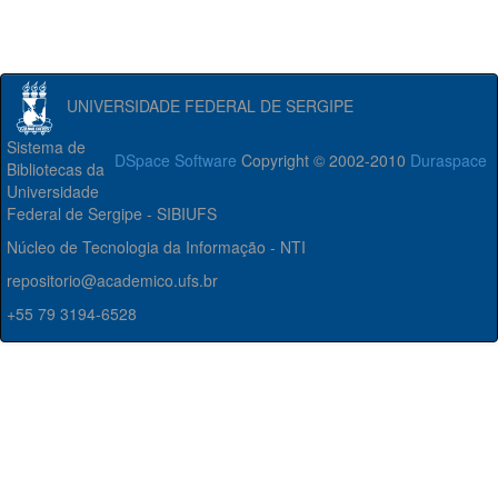
UNIVERSIDADE FEDERAL DE SERGIPE
Sistema de
DSpace Software
Copyright © 2002-2010
Duraspace
Bibliotecas da
Universidade
Federal de Sergipe - SIBIUFS
Núcleo de Tecnologia da Informação - NTI
repositorio@academico.ufs.br
+55 79 3194-6528