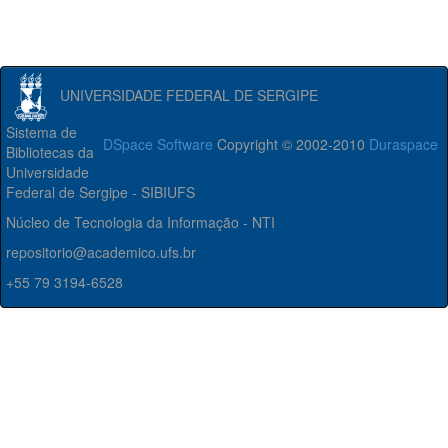
UNIVERSIDADE FEDERAL DE SERGIPE
Sistema de
DSpace Software
Copyright © 2002-2010
Duraspace
Bibliotecas da
Universidade
Federal de Sergipe - SIBIUFS
Núcleo de Tecnologia da Informação - NTI
repositorio@academico.ufs.br
+55 79 3194-6528