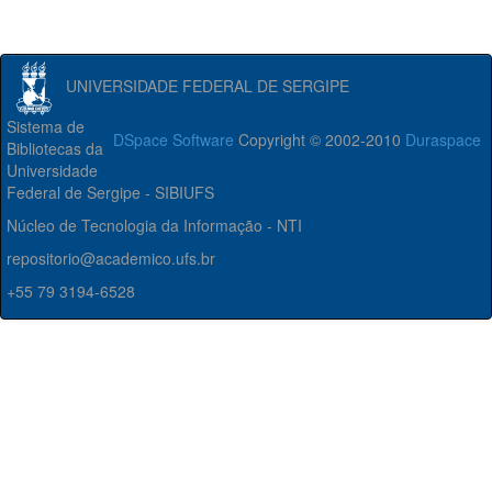
UNIVERSIDADE FEDERAL DE SERGIPE
Sistema de
DSpace Software
Copyright © 2002-2010
Duraspace
Bibliotecas da
Universidade
Federal de Sergipe - SIBIUFS
Núcleo de Tecnologia da Informação - NTI
repositorio@academico.ufs.br
+55 79 3194-6528