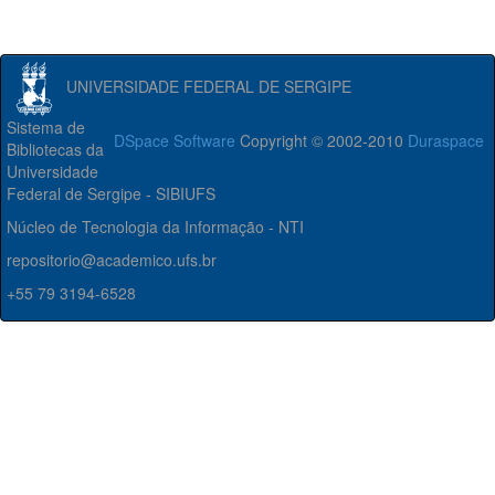
UNIVERSIDADE FEDERAL DE SERGIPE
Sistema de
DSpace Software
Copyright © 2002-2010
Duraspace
Bibliotecas da
Universidade
Federal de Sergipe - SIBIUFS
Núcleo de Tecnologia da Informação - NTI
repositorio@academico.ufs.br
+55 79 3194-6528