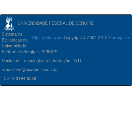
UNIVERSIDADE FEDERAL DE SERGIPE
Sistema de
DSpace Software
Copyright © 2002-2010
Duraspace
Bibliotecas da
Universidade
Federal de Sergipe - SIBIUFS
Núcleo de Tecnologia da Informação - NTI
repositorio@academico.ufs.br
+55 79 3194-6528