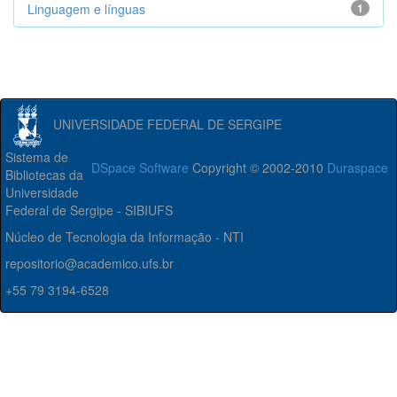
Linguagem e línguas
1
UNIVERSIDADE FEDERAL DE SERGIPE
Sistema de
DSpace Software
Copyright © 2002-2010
Duraspace
Bibliotecas da
Universidade
Federal de Sergipe - SIBIUFS
Núcleo de Tecnologia da Informação - NTI
repositorio@academico.ufs.br
+55 79 3194-6528