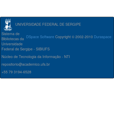
UNIVERSIDADE FEDERAL DE SERGIPE
Sistema de
DSpace Software
Copyright © 2002-2010
Duraspace
Bibliotecas da
Universidade
Federal de Sergipe - SIBIUFS
Núcleo de Tecnologia da Informação - NTI
repositorio@academico.ufs.br
+55 79 3194-6528