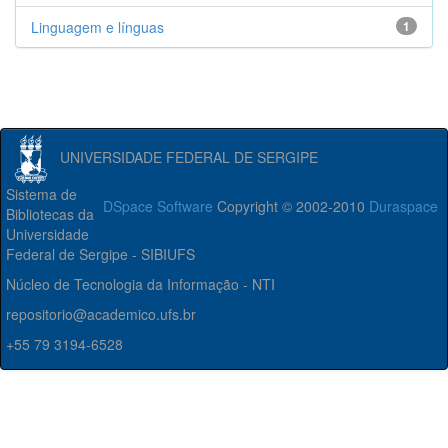
Linguagem e línguas
1
UNIVERSIDADE FEDERAL DE SERGIPE
Sistema de
DSpace Software
Copyright © 2002-2010
Duraspace
Bibliotecas da
Universidade
Federal de Sergipe - SIBIUFS
Núcleo de Tecnologia da Informação - NTI
repositorio@academico.ufs.br
+55 79 3194-6528