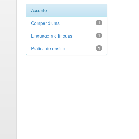
Assunto
Compendiums
1
Linguagem e línguas
1
Prática de ensino
1