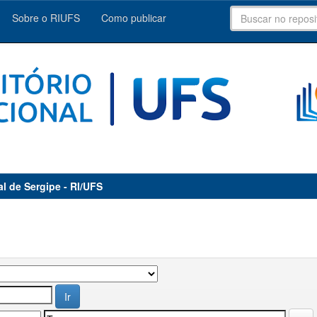
Sobre o RIUFS
Como publicar
al de Sergipe - RI/UFS