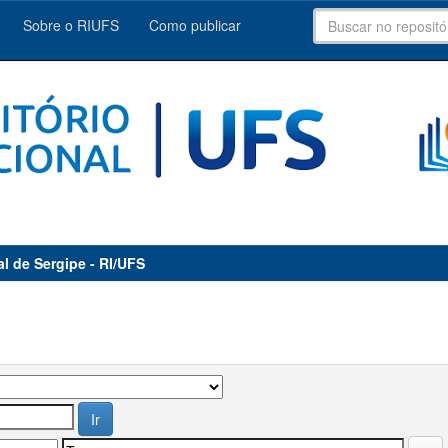
Sobre o RIUFS
Como publicar
al de Sergipe - RI/UFS