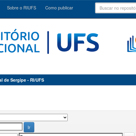
Sobre o RIUFS
Como publicar
al de Sergipe - RI/UFS