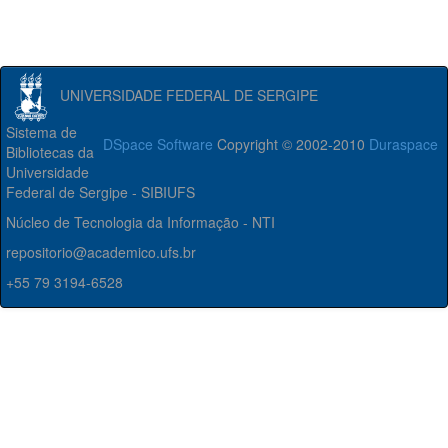
UNIVERSIDADE FEDERAL DE SERGIPE
Sistema de
DSpace Software
Copyright © 2002-2010
Duraspace
Bibliotecas da
Universidade
Federal de Sergipe - SIBIUFS
Núcleo de Tecnologia da Informação - NTI
repositorio@academico.ufs.br
+55 79 3194-6528