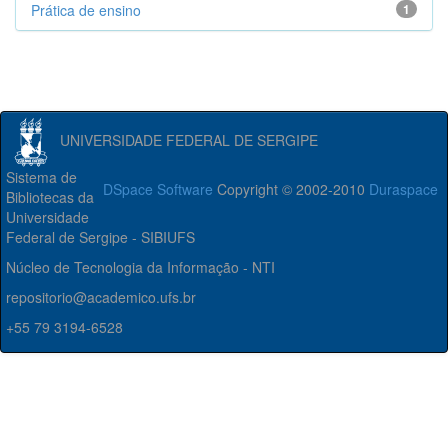
Prática de ensino
1
UNIVERSIDADE FEDERAL DE SERGIPE
Sistema de
DSpace Software
Copyright © 2002-2010
Duraspace
Bibliotecas da
Universidade
Federal de Sergipe - SIBIUFS
Núcleo de Tecnologia da Informação - NTI
repositorio@academico.ufs.br
+55 79 3194-6528