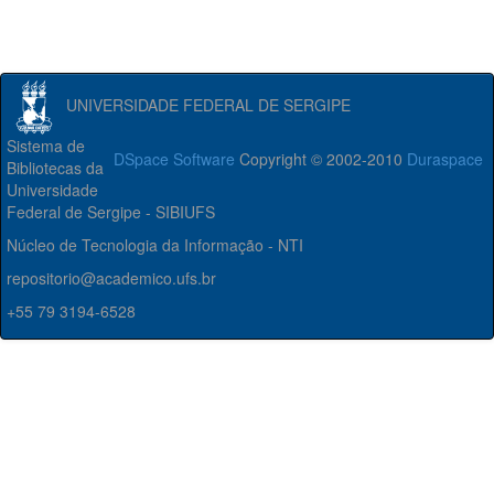
UNIVERSIDADE FEDERAL DE SERGIPE
Sistema de
DSpace Software
Copyright © 2002-2010
Duraspace
Bibliotecas da
Universidade
Federal de Sergipe - SIBIUFS
Núcleo de Tecnologia da Informação - NTI
repositorio@academico.ufs.br
+55 79 3194-6528