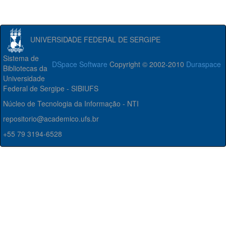
UNIVERSIDADE FEDERAL DE SERGIPE
Sistema de
DSpace Software
Copyright © 2002-2010
Duraspace
Bibliotecas da
Universidade
Federal de Sergipe - SIBIUFS
Núcleo de Tecnologia da Informação - NTI
repositorio@academico.ufs.br
+55 79 3194-6528