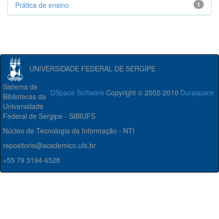
Prática de ensino
1
UNIVERSIDADE FEDERAL DE SERGIPE
Sistema de
DSpace Software
Copyright © 2002-2010
Duraspace
Bibliotecas da
Universidade
Federal de Sergipe - SIBIUFS
Núcleo de Tecnologia da Informação - NTI
repositorio@academico.ufs.br
+55 79 3194-6528